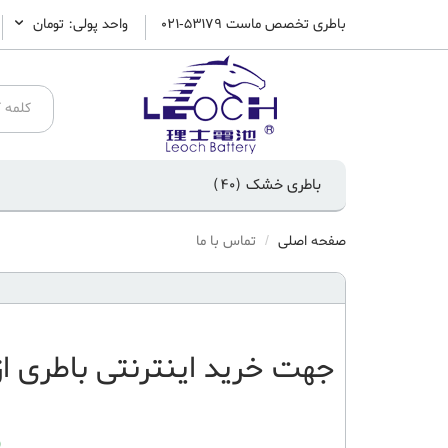
باطری تخصص ماست 53179-021
واحد پولی: تومان
باطری خشک
(40)
صفحه اصلی
تماس با ما
جهت
خرید اینترنتی باطری
از