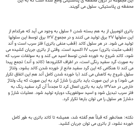
این مجموعه در درون محفظه ی پلاستیکی واقع شده است که به این
محفظه ی پلاستیکی، سلول می گویند.
باتری اتومبیل از به هم بسته شدن 6 سلول به وجود می آید که هرکدام از
این سلولها 2V برق تولید می کنند و در مجموع 12V برق توسط این سلولها
تولید می شود. در هر سلول کاتد (قطب منفی باتری) فلز سرب است و آند
(قطب مثبت باتری) سرب IV اکسید است. وقتی از باتری جریان کشیده می
شود، کاتد شروع به خورده شدن توسط اسید می کند و به سولفات سرب که
به صورت گرد سفید رنگی است، در اطراف الکترودها (کاتد و آند) تجمع پیدا
می کند تا هنگامی که این گرد سفید مانع از خورده شدن کاتد بشود، ولتاژ
سلول شروع به کاهش می کند (با خورده شدن کامل آند هم این اتفاق تکرار
می شود) و در این صورت باید باتری را شارژ کرد به این صورت که یک ولتاژ
خارجی در حد13V باید به باتری اعمال کرد تا مجدداً آن گرد سفید رنگ به
فلز سرب تبدیل شود و اسید سولفوریک دوباره تولید شود. عملیات شارژ و
دشارژ هر سلول را می توان بارها تکرار کرد.
نکته: همانطور که قبلاً هم گفته شد، همیشه تا کاتد باتری به طور کامل
خورده نشود، از باتری می توان جریان کشید.