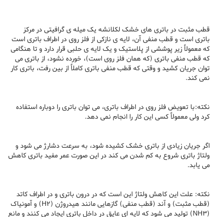
قطب مثبت در باتری های خشک لکلانشه یک میله ی گرافیتی در مرکز
باتری است و قطب منفی آن، لایه ی نازکی از فلز روی در اطراف باتری است
که معمولاً زیر پوششی از پلاستیک و یک لایه ی حلبی قرار دارد و تا هنگامی
که قطب منفی باتری (که همان فلز روی است)، خورده نشود، از باتری می
توان جریان کشید و وقتی که قطب منفی باتری کاملاً از بین رفت، باتری کار
نمی کند.
نکته:با تعویض فلز روی در اطراف باتری، می توان باتری را دوباره استفاده
کرد ولی معمولاً کسی این کار را انجام نمی دهد.
اگر جریان زیادی از باتری خشک کشیده شود، به سرعت دشارژ می شود و
ولتاژ باتری شروع به کم شدن می کند در این صورت عمر مفید باتری کاهش
می یابد.
نکته: علت این کاهش ولتاژ این است که در درون باتری و در اطراف کاتد
(قطب مثبت) و آند (قطب منفی) گازهایی مانند هیدروژن (H2) و آمونیاک
(NH3) تولید می شود که لایه ای عایق در داخل باتری ایجاد می کنند و مانع