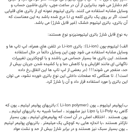
کم دشارژ می شود بنابراین از آن در ساعت مچی، باتری ماشین حساب و
وسایل مشابه استفاده می کنند. باتری لیتیوم نمونه ای از باتری های قلیایی
است. اگر بر روی یک باتری کلمه ی Li درج شده باشد به این معناست که
آن باتری، باتری لیتیوم خشک (غیر قابل شارژ) می باشد.
به نوع قابل شارژ باتری لیتیومنیزدو نوع هستند:
الف) لیتیوم-یون (Li-ion): باتری Li-ion در تلفن های همراه، لپ تاپ ها و
وسایل مشابه استفاده می شود چون این وسایل دائماً در حال استفاده
هستند. این باتری ها بسیار حساس می باشند و با کوچکترین تغییرات
ناگهانی ای مانند افزایش و یا کاهش دما و یا کشیده شدن جریان بیش از
حد، منفجر می شوند!!! (در بعضی از لپ تاپ ها این اتفاق رخ داده
است!). تا هنگامی که صفحات داخلی این نوع باتری خورده نشود، می توان
این باتری را مورد استفاده قرار داد و آن را شارژ کرد.
ب)پولیمر لیتیوم ـ یون (Li-Ion polymer ):باتریهای پولیمر لیتیم ـ یون که
گاهی به Li-Poly یا Lipo نیز مشهورند ، اساسا شبیه به باتریهای لیتیم ـ
یون هستند . اختلاف اصلی در آن است که پولیمرهای لیتیم ـ یون بسیار
نازکتر هستند ،با اندازه هایی به کوچکی یک میلیمتر . باتریهای پولیمر لیتیم
ـ یون بسیار سبک نیز هستند و در برابر شارژ بیش از حد و نشت مواد