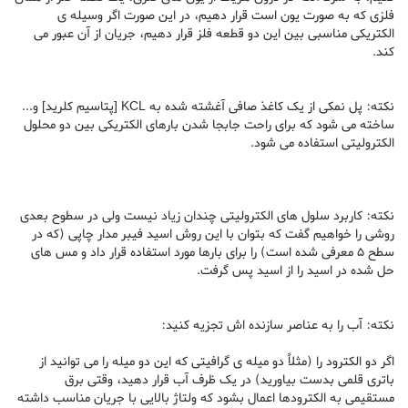
فلزی که به صورت یون است قرار دهیم، در این صورت اگر وسیله ی
الکتریکی مناسبی بین این دو قطعه فلز قرار دهیم، جریان از آن عبور می
کند.
نکته: پل نمکی از یک کاغذ صافی آغشته شده به KCL [پتاسیم کلرید] و...
ساخته می شود که برای راحت جابجا شدن بارهای الکتریکی بین دو محلول
الکترولیتی استفاده می شود.
نکته: کاربرد سلول های الکترولیتی چندان زیاد نیست ولی در سطوح بعدی
روشی را خواهیم گفت که بتوان با این روش اسید فیبر مدار چاپی (که در
سطح 5 معرفی شده است) را برای بارها مورد استفاده قرار داد و مس های
حل شده در اسید را از اسید پس گرفت.
نکته: آب را به عناصر سازنده اش تجزیه کنید:
اگر دو الکترود را (مثلاً دو میله ی گرافیتی که این دو میله را می توانید از
باتری قلمی بدست بیاورید) در یک ظرف آب قرار دهید، وقتی برق
مستقیمی به الکترودها اعمال بشود که ولتاژ بالایی با جریان مناسب داشته