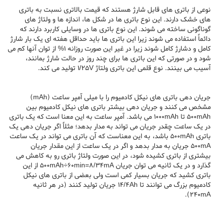
نوعی از باتری های قابل شارژ هستند که قیمت بالاتری نسبت به باتری
های خشک دارند. این نوع باتری ها در شکل ها، اندازه ها و ولتاژ های
گوناگونی ساخته می شوند. این نوع باتری ها در وسایلی کاربرد دارند که
دائماً استفاده می شوند زیرا این باتری ها باید حداقل هفته ای یک بار شارژ
کامل و دشارژ کامل شوند زیرا در غیر این صورت روزانه 1% از توان آنها کم می
شود و در صورتی که این باتری ها برای چند روز در حالت شارژ بمانند،
آسیب می بینند. نوع قلمی این باتری ولتاژ 1/25V تولید می کند.
جریان دهی باتری های نیکل کادمیوم را با میلی آمپر ساعت (mAh)
مشخص می کنند و جریان دهی بیشتر باتری های نیکل کادمیوم بین
500mAh تا 1000mAh می باشد. آمپر ساعت به این معنا است که یک باتری
در یک ساعت چقدر جریان می تواند به مدار بدهد؛ مثلاً اگر جریان دهی یک
باتری 500mAh باشد، به این معناست که آن باتری می تواند در یک ساعت
500mA جریان به مدار بدهد و اگر در یک ساعت از این مقدار جریان
بیشتری از باتری کشیده شود، در این صورت ولتاژ باتری رو به کاهش می
گذارد و در یک ثانیه می توان جریان 500mAh÷60min=8/34mA از این
باتری کشید که جریان بسیار کمی است ولی بعضی از باتری های نیکل
کادمیوم بزرگ می توانند تا 14/4Ah جریان تولید کنند (در هر ثانیه
240mA).