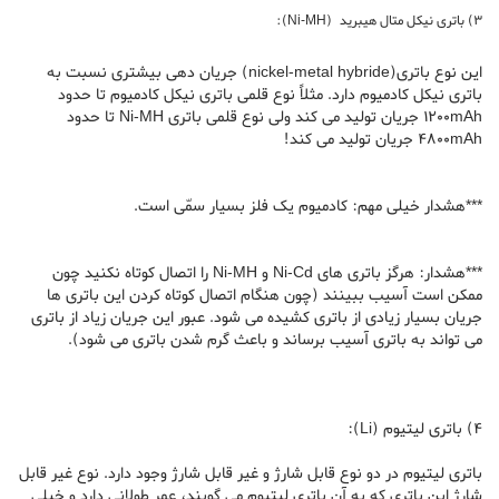
3) باتری نیکل متال هیبرید (Ni-MH):
این نوع باتری(nickel-metal hybride) جریان دهی بیشتری نسبت به
باتری نیکل کادمیوم دارد. مثلاً نوع قلمی باتری نیکل کادمیوم تا حدود
1200mAh جریان تولید می کند ولی نوع قلمی باتری Ni-MH تا حدود
4800mAh جریان تولید می کند!
***هشدار خیلی مهم: کادمیوم یک فلز بسیار سمّی است.
***هشدار: هرگز باتری های Ni-Cd و Ni-MH را اتصال کوتاه نکنید چون
ممکن است آسیب ببینند (چون هنگام اتصال کوتاه کردن این باتری ها
جریان بسیار زیادی از باتری کشیده می شود. عبور این جریان زیاد از باتری
می تواند به باتری آسیب برساند و باعث گرم شدن باتری می شود).
4) باتری لیتیوم (Li):
باتری لیتیوم در دو نوع قابل شارژ و غیر قابل شارژ وجود دارد. نوع غیر قابل
شارژ این باتری که به آن باتری لیتیوم می گویند، عمر طولانی دارد و خیلی