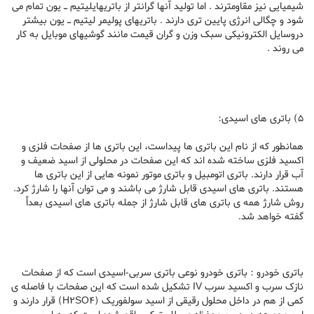
شیمیایی نیز مقاومترند . اما تولید آنها گرانتر از باتریهایلیتیم ـ یون تمام می
شود و چگالی انرژی پایین تری دارند . باتریهای پولیمر لیتیم ـ یون بیشتر
دروسایل الکترونیکی سبک وزن و گران قیمت مانند گوشیهای موبایل به کار
می روند .
5) باتری های اسیدی:
همانطور که از نام این باتری ها پیداست، این باتری ها از صفحات فلزی و
اکسید فلزی ساخته شده اند که این صفحات در محلولی از اسید ضعیف و
آب قرار دارند. باتری اتومبیل و باتری موتور نمونه هایی از این باتری ها
هستند. باتری های اسیدی قابل شارژ می باشند و می توان آنها را شارژ کرد.
روش شارژ همه ی باتری های قابل شارژ از جمله باتری های اسیدی بعداً
گفته خواهد شد.
باتری خودرو : باتری خودرو نوعی باتری سربی-اسیدی است که از صفحات
نازک سرب و اکسید سرب IV تشکیل شده است که این صفحات با فاصله ی
کمی از هم در داخل محلول رقیقی از اسید سولفوریک (H2SO4) قرار دارند و