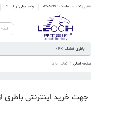
باطری تخصص ماست 53179-021
واحد پولی: ريال
باطری خشک
(40)
صفحه اصلی
تماس با ما
جهت
خرید اینترنتی باطری
از