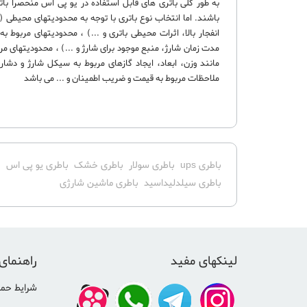
به طور کلی باتری های قابل استفاده در یو پی اس منحصراً بات
باشند. اما انتخاب نوع باتری با توجه به محدودیتهای محیطی 
انفجار بالا، اثرات محیطی باتری و ...) ، محدودیتهای مربوط ب
مدت زمان شارژ، منبع موجود برای شارژ و ...) ، محدودیتهای م
مانند وزن، ابعاد، ایجاد گازهای مربوط به سیکل شارژ و دشارژ
ملاحظات مربوط به قیمت و ضریب اطمینان و ... می باشد
باطری ups
باطری سولار
باطری خشک
باطری یو پی اس
ب
باطری سیلدلیداسید
باطری ماشین شارژی
لینکهای مفید
راهنمای
شرایط حمل