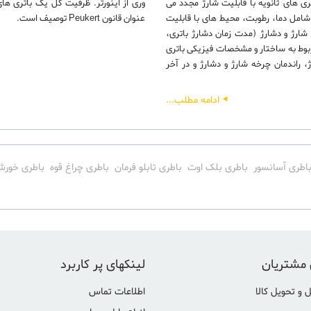
ری های ثانویه با قابلیت شارژ مجدد می
وری از اینورتر. ظرفیت کل یک باتری ها
(شامل دما، رطوبت، محیط های با قابلیت
عنوان قانون Peukert توصیف است.
ه شارژ و دشارژ (مدت زمان دشارژ باتری،
ربوط به ساختار و مشخصات فیزیکی باتری
، راندمان چرخه شارژ و دشارژ و در آخر
ادامه مطلب...
اطری آسانسور
باطری بلک اوت
باطری تابلو فرمان
باطری چراغ قوه
باطری خورش
 مشتریان
لینکهای پر کاربرد
 و تحویل کالا
اطلاعات تماس