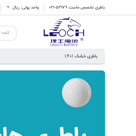
باطری تخصص ماست 53179-021
واحد پولی: ريال
باطری خشک
(40)