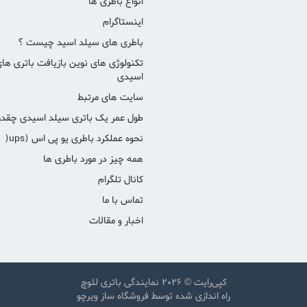
انواع باطری ها
اینستاگرام
باطری های سیلد اسید چیست ؟
تکنولوژی های نوین بازیافت باتری ها
اسیدی
سایت های مرتبط
طول عمر یک باتری سیلد اسیدی چقد
نحوه عملکرد باطری یو پی اس (ups(
همه چیز در مورد باطری ها
کانال تلگرام
تماس با ما
اخبار و مقالات
کپی‌رایت © 2026
نمایندگی باتری لئوچ
راه اندازی شده توسط
فروشگاه ساز ویرچو