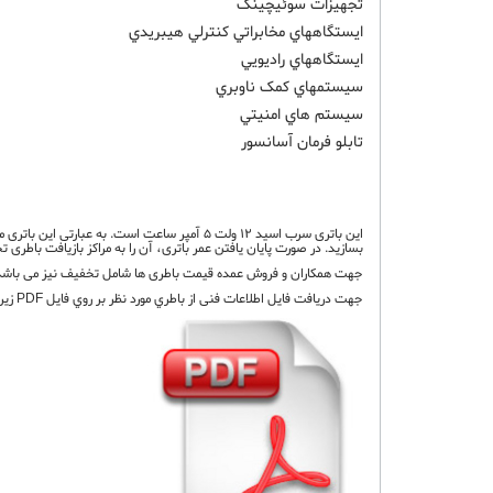
تجهيزات سوئيچينگ
ايستگاههاي مخابراتي کنترلي هيبريدي
ايستگاههاي راديويي
سيستمهاي کمک ناوبري
سيستم هاي امنيتي
تابلو فرمان آسانسور
بسازید. در صورت پایان یافتن عمر باتری، آن را به مراکز بازیافت باطری 
جهت همکاران و فروش عمده قیمت باطری ها شامل تخفیف نیز می باشد
جهت دريافت فايل اطلاعات فنی از باطري مورد نظر بر روي فايل PDF زير کليک نماييد.