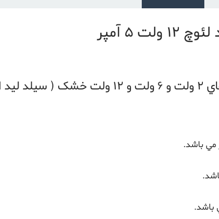
ت 5 آمپر
خانه باطری واردکننده انواع باطري هاي 2 ولت و 6 و