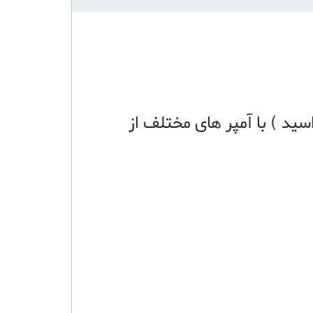
لت و 12 ولت خشک ( سيلد ليد اسيد ) با آمپر های مختلف از