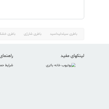
باطری سیلدلیداسید
باطری شارژی
باطری خش
لینکهای مفید
راهنمای
شرایط حمل