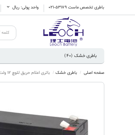
باطری تخصص ماست 53179-021
واحد پولی: ريال
باطری خشک
(40)
صفحه اصلی
باطری خشک
باتری اعلام حریق لئوچ 12 ولت 5 آمپر ساعت