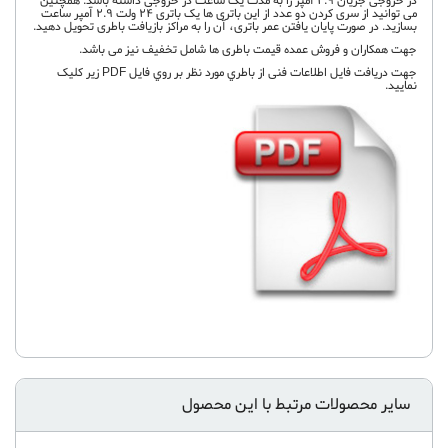
در خروجی جریان 2.9 آمپر را به مدت یک ساعت در خروجی داشته باشد. همچنین
می توانید از سری کردن دو عدد از این باتری ها یک باتری 24 ولت 2.9 آمپر ساعت
بسازید. در صورت پایان یافتن عمر باتری، آن را به مراکز بازیافت باطری تحویل دهید.
جهت همکاران و فروش عمده قیمت باطری ها شامل تخفیف نیز می باشد.
جهت دريافت فايل اطلاعات فنی از باطري مورد نظر بر روي فايل PDF زير کليک
نماييد.
سایر محصولات مرتبط با این محصول