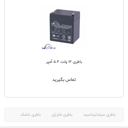
باطری 12 ولت 5.4 آمپر
تماس بگیرید
باطری سیلدلیداسید
باطری شارژی
باطری خشک