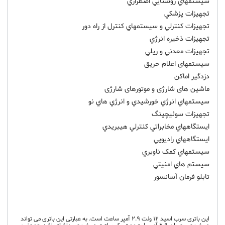
سيستمهاي روشنايي اضطراري
تجهيزات پزشکي
تجهيزات کنترلي و سيستمهاي کنترل از راه دور
تجهيزات ذخيره انرژي
تجهيزات معدني و ريلي
سیستمهای اعلام حریق
دزدگیر اماکن
ماشین های شارژی و موتورهای شارژی
سيستمهاي انرژي خورشيدي و انرژي هاي نو
تجهيزات سوئيچينگ
ايستگاههاي مخابراتي کنترلي هيبريدي
ايستگاههاي راديويي
سيستمهاي کمک ناوبري
سيستم هاي امنيتي
تابلو فرمان آسانسور
این باتری سرب اسید 12 ولت 2.9 آمپر ساعت است. به عبارتی این باتری می تواند