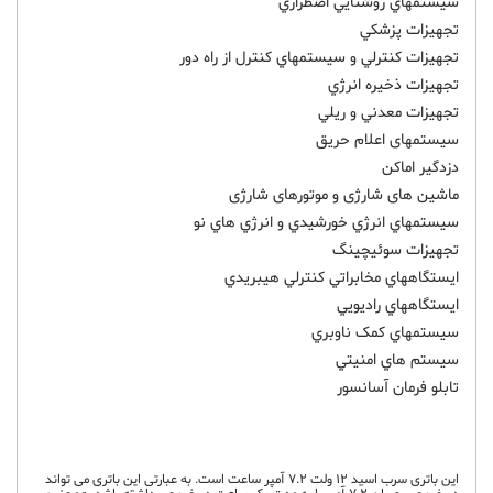
سيستمهاي روشنايي اضطراري
تجهيزات پزشکي
تجهيزات کنترلي و سيستمهاي کنترل از راه دور
تجهيزات ذخيره انرژي
تجهيزات معدني و ريلي
سیستمهای اعلام حریق
دزدگیر اماکن
ماشین های شارژی و موتورهای شارژی
سيستمهاي انرژي خورشيدي و انرژي هاي نو
تجهيزات سوئيچينگ
ايستگاههاي مخابراتي کنترلي هيبريدي
ايستگاههاي راديويي
سيستمهاي کمک ناوبري
سيستم هاي امنيتي
تابلو فرمان آسانسور
این باتری سرب اسید 12 ولت 7.2 آمپر ساعت است. به عبارتی این باتری می تواند