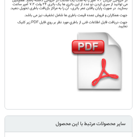
در خروجی جریان 7.2 آمپر را به مدت یک ساعت در خروجی داشته باشد. همچنین
می توانید از سری کردن دو عدد از این باتری ها یک باتری 24 ولت 7.2 آمپر ساعت
بسازید. در صورت پایان یافتن عمر باتری، آن را به مراکز بازیافت باطری تحویل دهید.
جهت همکاران و فروش عمده قیمت باطری ها شامل تخفیف نیز می باشد.
جهت دريافت فايل اطلاعات فنی از باطري مورد نظر بر روي فايل PDF زير کليک
نماييد.
سایر محصولات مرتبط با این محصول