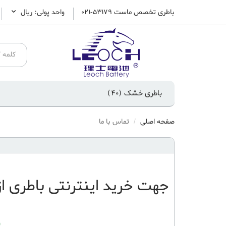
باطری تخصص ماست 53179-021
واحد پولی: ريال
باطری خشک
(40)
صفحه اصلی
تماس با ما
جهت
خرید اینترنتی باطری
از