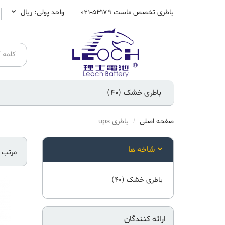
باطری تخصص ماست 53179-021
واحد پولی: ريال
باطری خشک
(40)
صفحه اصلی
باطری ups
شاخه ها
مرتب 
باطری خشک
(40)
ارائه کنندگان