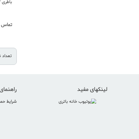
باطری 12 ولت 28 آمپر
تماس ب
تعداد 
لینکهای مفید
راهنمای
شرایط حمل