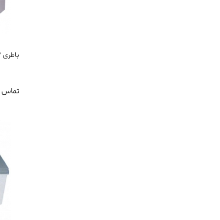
باطری 12 ولت 100 آمپر
تماس ب