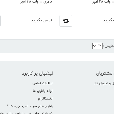
باطری 12 ولت 38 آمپر
گیرید
تماس بگیرید
نمایش :
 مشتریان
لینکهای پر کاربرد
 و تحویل کالا
اطلاعات تماس
انواع باطری ها
اینستاگرام
باطری های سیلد اسید چیست ؟
تکنولوژی های نوین بازیافت باتری ها