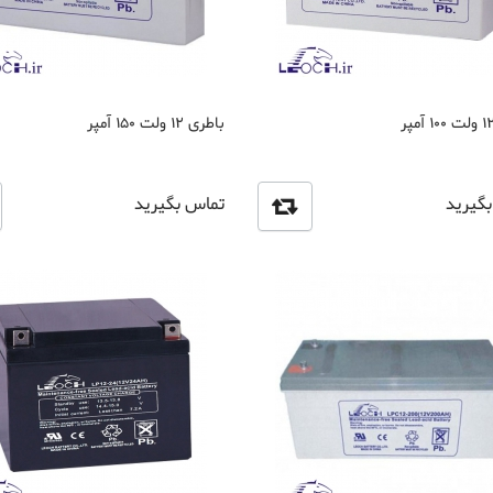
باطری 12 ولت 150 آمپر
گیرید
تماس بگیرید