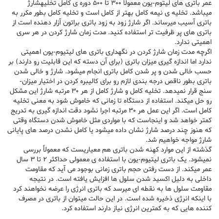
عمر باتری های لیتوم-یون معمولاً 300 تا 500 دوره ی کامل تخلیهشارژ
میباشد. تخلیه ی نیمه کامل بهتر از کامل است و تخلیه کامل بطور مکرر به
باتری آسیب میرساند. اگر شارژ زود به زود باتری براتون آزار دهنده است از
باتری های پر ظرفیت تر استفاده کنید. مدت زمان شارژ کردن در هر سری
اهمیتی ندارد.
اگرچه مدت زمان شارژ کردن در نگهداری باتری های لیتیوم-یون اهمیتی
ندارد اما اندازه گیری میزان باتری (برای آن دسته که این قابلیت رو دارند) بر
حسب خالی شدن و پر شدن کامل باتری انجام میشود. شارژ و خالی شدن
باتری بطور ناقص درجه بندی لازم رو برای کالیبره کردن در اختیار میزان-
سنج قرار نمیدهد. تخلیه کامل و شارژ کامل از هر 30 مرتبه شارژ این مشکل
رو حل میکند. استفاده از دستگاه تا زمانی که خاموش شود به معنی تخلیه
کامل است. اگر این عمل هر 30 مرتبه اجرا نشود دقت اندازه گیری به تدریج
کمتر خواهد شد و اینجاست که با مواردی مثل خاموش شدن دستگاه وقتی
که هنوز چند درصد شارژ نشان داده میشود یا کامل نشدن درصد های پایانی
شارژ مواجه خواهیم شد.
گذشته از این موارد کهنه شدن باتری هم معیاریست که معمولاً بررسی
نمیشود. یک باتری لیتیوم-یون با استفاده ی معمولی حداکثر 2 تا 3 سال
عمر میکند. از دست رفتن حجم باتری زمانی بوجود می آید که مقاومت
داخلی به دلیل اکسید شدن سلول ها افزایش یافته است. در نتیجه
مقاومت سلول ها به نقطه ای میرسد که باتری انرژی را عرضه نخواهند کرد
با اینکه انرژی ذخیره شده است. در این حالت میتوان از باتری در مصرف
کننده هایی که به کمترین انرژی نیاز دارند استفاده کرد.