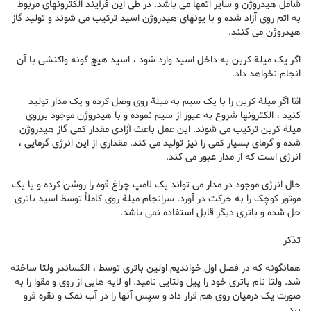
شامل هیدروژن و سایر اتمها می باشد. در طی این فرآیند الکترونهای مربوط
به اتم روی آزاد شده و با یونهای هیدروژن اسید ترکیب می شوند و تولید گاز
هیدروژن می کنند.
اگر یک میلة کربن به داخل اسید وارد شود ، اسید هیچ گونه واکنشی با آن
انجام نخواهد داد.
امّا اگر میلة کربن را با یک سیم به میلة روی وصل کرده و یک مدار تولید
کنید ، الکترونها شروع به عبور از سیم نموده و با هیدروژن موجود برروی
میلة کربن ترکیب می شوند. این عمل باعث آزادی مقدار کمی گاز هیدروژن
شده و گرمای بسیار کمی را نیز تولید می کند. مقداری از این انرژی گرمایی ،
انرژی است که از مدار عبور می کند.
حال انرژی موجود در مدار می تواند یک لامپ چراغ قوه را روشن کرده و یا یک
موتور کوچک را به حرکت در آورد. سرانجام میلة روی کاملاً توسط اسید باتری
حل شده و باتری دیگر قابل استفاده نمی باشد.
تذکر
همانگونه که در فصل اول خواندیم اولین باتری توسط ، الکساندر ولتا ساخته
شد. ولتا نام باتری خود را پیل ولتایی نامید. او لایه هایی از روی و مقوا را به
صورت یک درمیان روی هم قرار داد و سپس آنها را در آب نمک و نقره فرو
برد.