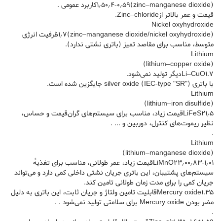
(zinc–manganese dioxide)۱٫۵۰٫۴-۰٫۵۹کاربرد عمومی .
قیمت و عمر بالاتر ازZinc–chloride.
Nickel oxyhydroxide
(zinc–manganese dioxide/nickel oxyhydroxide)۱٫۷ظرفیت انرژی
متوسط، مناسب برای مقاصد تمیز (باتری نشتی ندارد).
Lithium
(lithium–copper oxide)
Li–CuO1.7دیگر تولید نمی‌شود.
با باتری silver oxide (IEC-type "SR") جایگزین شده است.
Lithium
(lithium–iron disulfide)
LiFeS۲۱٫۵قیمت زیاد، مناسب برای سیستم‌های گران‌قیمت و حساس،
نظیر ریموت‌های کنترل، دوربین و ... .
.
Lithium
(lithium–manganese dioxide)
LiMnO۲۳٫۰۰٫۸۳-۱٫۰۱قیمت زیاد، عمر طولانی، مناسب برای تغذیهٔ
سیستم‌های پشتیبان، این باتری جریان نشتی داخلی کمی دارد و می‌تواند
جریان کمی را برای مدت زمان طولانی تامین کند.
Mercury oxide1.35قابلیت تامین ولتاژ و جریان ثابت، این باتری به دلیل
مضر بودن Mercury oxide برای سلامتی تولید نمی‌شود . .
.