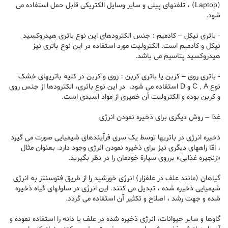
(Laptop) ، تلفنهای پیلی و سایر وسایل الکتریکی قابل حمل استفاده می
شود.
- باتری نیکل – کادمیم : جنس الکترودهای این نوع باتری هیدروکسید
نیکل و کادمیم است. الکترولیت مورد استفاده در این نوع باتری نیز
هیدروکسید پتاسیم می باشد.
- باتری روی – کربن یا باتری کربن : روی و کربن در کلیه باتریهای خشک
نوع C , A و D استفاده می شود. در این نوع باتری، الکترودها از جنس روی
و کربن بوده و الکترولیت آن خمیری از مواد اسیدی است.
غذا – روش دیگری برای ذخیره نمودن انرژی
ذخیره انرژی در باتریها توسط یک سری فرآیندهای شیمیایی صورت می گیرد
، امّا راههای دیگری نیز برای ذخیره نمودن انرژی وجود دارد. بعنوان مثال
«زنجیره غذایی» برروی سیارة خودمان را در نظر بگیرید.
گیاهان (مانند علف در علفزار) انرژی خورشید را از طریق فتوسنتز به انرژی
شیمیایی ذخیره شده ، تبدیل می کنند. این انرژی در سلولهای گیاه ذخیره
شده و جهت رشد ، اصلاح و تکثیر آن استفاده می گردد.
گاوها و سایر حیوانات، انرژی ذخیره شده در علف یا دانه را استفاده نموده و