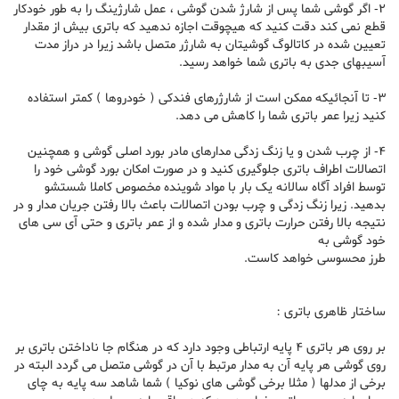
2- اگر گوشی شما پس از شارژ شدن گوشی ، عمل شارژینگ را به طور خودکار
قطع نمی کند دقت کنید که هیچوقت اجازه ندهید که باتری بیش از مقدار
تعیین شده در کاتالوگ گوشیتان به شارژر متصل باشد زیرا در دراز مدت
آسیبهای جدی به باتری شما خواهد رسید.
3- تا آنجائیکه ممکن است از شارژرهای فندکی ( خودروها ) کمتر استفاده
کنید زیرا عمر باتری شما را کاهش می دهد.
4- از چرب شدن و یا زنگ زدگی مدارهای مادر بورد اصلی گوشی و همچنین
اتصالات اطراف باتری جلوگیری کنید و در صورت امکان بورد گوشی خود را
توسط افراد آگاه سالانه یک بار با مواد شوینده مخصوص کاملا شستشو
بدهید. زیرا زنگ زدگی و چرب بودن اتصالات باعث بالا رفتن جریان مدار و در
نتیجه بالا رفتن حرارت باتری و مدار شده و از عمر باتری و حتی آی سی های
خود گوشی به
طرز محسوسی خواهد کاست.
ساختار ظاهری باتری :
بر روی هر باتری 4 پایه ارتباطی وجود دارد که در هنگام جا ناداختن باتری بر
روی گوشی هر پایه آن به مدار مرتبط با آن در گوشی متصل می گردد البته در
برخی از مدلها ( مثلا برخی گوشی های نوکیا ) شما شاهد سه پایه به چای