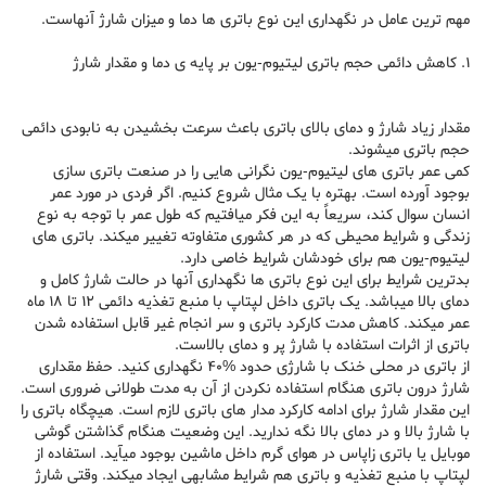
مهم ترین عامل در نگهداری این نوع باتری ها دما و میزان شارژ آنهاست.
1. کاهش دائمی حجم باتری لیتیوم-یون بر پایه ی دما و مقدار شارژ
مقدار زیاد شارژ و دمای بالای باتری باعث سرعت بخشیدن به نابودی دائمی
حجم باتری میشوند.
کمی عمر باتری های لیتیوم-یون نگرانی هایی را در صنعت باتری سازی
بوجود آورده است. بهتره با یک مثال شروع کنیم. اگر فردی در مورد عمر
انسان سوال کند، سریعاً به این فکر میافتیم که طول عمر با توجه به نوع
زندگی و شرایط محیطی که در هر کشوری متفاوته تغییر میکند. باتری های
لیتیوم-یون هم برای خودشان شرایط خاصی دارد.
بدترین شرایط برای این نوع باتری ها نگهداری آنها در حالت شارژ کامل و
دمای بالا میباشد. یک باتری داخل لپتاپ با منبع تغذیه دائمی 12 تا 18 ماه
عمر میکند. کاهش مدت کارکرد باتری و سر انجام غیر قابل استفاده شدن
باتری از اثرات استفاده با شارژ پر و دمای بالاست.
از باتری در محلی خنک با شارژی حدود %40 نگهداری کنید. حفظ مقداری
شارژ درون باتری هنگام استفاده نکردن از آن به مدت طولانی ضروری است.
این مقدار شارژ برای ادامه کارکرد مدار های باتری لازم است. هیچگاه باتری را
با شارژ بالا و در دمای بالا نگه ندارید. این وضعیت هنگام گذاشتن گوشی
موبایل یا باتری زاپاس در هوای گرم داخل ماشین بوجود میآید. استفاده از
لپتاپ با منبع تغذیه و باتری هم شرایط مشابهی ایجاد میکند. وقتی شارژ