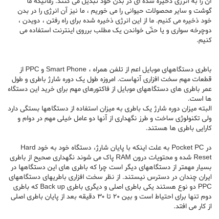
آن را به انرژی ذخیره شده ای در بدن خود تبدیل می کنند. زمانیکه ما
گوشت و سایر محصولات حیوانی را می خوریم ، ما نیز آن انرژی را در بدن
خود ذخیره می کنیم. ما از این انرژی ذخیره شده برای راه رفتن ، دویدن ،
دوچرخه سواری و یا حتّی خواندن یک مطلب برروی اینترنت استفاده می
کنیم.
باطری دستگاههای موبایل اعم از تلفن همراه ، Smart Phone و PPC از
قطعات مهم سخت افزاری آنهاست. امروزه طول یک دوره شارژ باطری و طول
عمر باطری های دستگاههای موبایل از فاکتورهای مهم برای خرید این دستگاه
ها است.
البته میزان دوره شارژ یک باطری به میزان استفاده از دستگاهها بستگی دارد
ولی تکنولوژی ساخت و طرز نگهداری از آنها دو عامل خیلی مهم در دوام و
کارایی باطری ها هستند.
در Pocket PC به علت اینکه با پایان شارژ، دستگاه خود به خود Hard
Reset شده و محتویات درون RAM پاک می شوند نگهداری صحیح از باطری
بسیار مهمتر از دستگاههای دیگر است چرا که باطری های این دستگاهها در
ایران چندان در دسترس نیستند. از نظر سخت افزاری باطریهای دستگاههای
PPC دو نوع هستند یکی باطری اصلی و دیگری باطری Back up که باطری
دوم تنها برای احتیاط است و بین 20 تا 30 دقیقه بعد از پایان باطری اصلی
از کار می افتد.