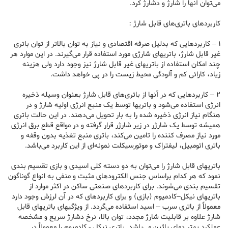
می‌توان آنها را شارژ و دشارژ کرد.
کاربردهای باتری‌های قابل شارژ :
۱ – کاربردهایی که بدلیل صرفه اقتصادی و نیاز به توان بالاتر از توان باتری
غیر قابل شارژ، باتریهای شارژی مورد استفاده قرار می‌گیرند. در این موارد هر
چند امکان استفاده از باتریهای غیر قابل شارژ نیز وجود دارد ولی هزینه
زیاد، کارائی کم و آلودگی محیط زیست را در پی خواهد داشت.
۲ – کاربردهایی که در آنها از باتری‌های قابل شارژ بعنوان وسیله ذخیره
انرژی استفاده می‌شود و باتریها توسط یک منبع انرژی اولیه شارژ و در
هنگام نیاز انرژی ذخیره شده را به بار تحویل می‌دهند. در این حالت باتری
همیشه توسط یک شارژر در زیر شارژر قرار گرفته و در مواقع قطع برق انرژی
مورد نیاز مصرف کننده را تامین می‌کند، باتری منبع تغذیه بدون وقفه و
باتری اتومبیل، لیفتراک و موتورسیکلت نمونه‌ای از این کاربرد می‌باشد.
باتریهای قابل شارژ را می‌توان به دو دسته کلی اسیدی و بازی تقسیم بندی
نمود که هر کدام براساس جنس الکترودهای مثبت و منفی به انواع گوناگون
تقسیم بندی می‌شوند. برای کاربردهای صنعتی ساکن در اکثر موارد از
باتریهای نیکل–کادمیوم (بازی) و برای کاربرد‌های که در آن لرزش وجود دارد
معمولاً از باتری سرب – اسید استفاده می‌گردد. از ویژگیهای باتریهای قابل
شارژ علاوه بر قابلیت شارژ مجدد، توان بالا، نرخ دشارژ سریع و مشخصه
عملکرد بهتر دمای پائین می‌باشد. باتری نیکل - کادمیوم را معمولاً در