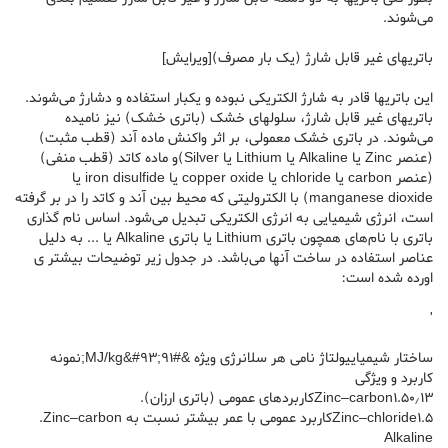
می‌شوند.
باتریهای غیر قابل شارژ (یک بار مصرف)[ویرایش]
این باتریها قادر به شارژ الکتریکی نبوده و یکبار استفاده و دشارژ می‌شوند.
باتریهای غیر قابل شارژ، سلولهای خشک (باتری خشک) نیز نامیده
می‌شوند. در باتری خشک معمولی، بر اثر واکنش ماده آند (قطب مثبت)
(عنصر Zinc یا Alkaline یا Lithium یا Silver)و ماده کاتد (قطب منفی)
(عنصر carbon یا chloride یا copper oxide یا iron disulfide یا
manganese dioxide) با الکترولیتی که محیط بین آند و کاتد را در بر گرفته
است، انرژی شیمیایی به انرژی الکتریکی تبدیل می‌شود. اساس نام گذاری
باتری با نام‌های همچون باتری Lithium یا باتری Alkaline یا ... به دلیل
عناصر استفاده در ساخت آنها می‌باشد. در جدول زیر توضیحات بیشتر ی
اورده شده است:
'
ساختار شیمیاییولتاژ نامی هر سلانرژی ویژه &#۹۱;MJ/kg&#۹۳;نمونه
کاربرد و ویژگی
Zinc–carbon1.5۰٫۱۳کاربرد‌های عمومی (باتری ارزان).
Zinc–chloride1.5کاربرد عمومی با عمر بیشتر نسبت به Zinc–carbon.
Alkaline