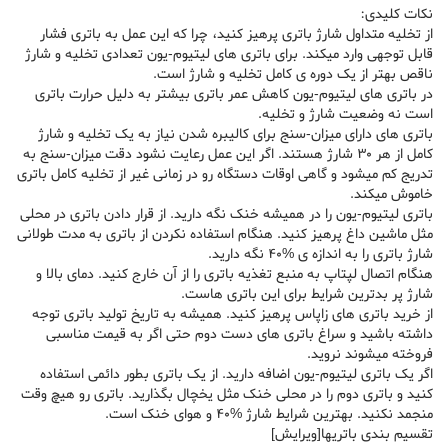
نکات کلیدی:
از تخلیه متداول شارژ باتری پرهیز کنید، چرا که این عمل به باتری فشار
قابل توجهی وارد میکند. برای باتری های لیتیوم-یون تعدادی تخلیه و شارژ
ناقص بهتر از یک دوره ی کامل تخلیه و شارژ است.
در باتری های لیتیوم-یون کاهش عمر باتری بیشتر به دلیل حرارت باتری
است نه وضعیت شارژ و تخلیه.
باتری های دارای میزان-سنج برای کالیبره شدن نیاز به یک تخلیه و شارژ
کامل از هر 30 شارژ هستند. اگر این عمل رعایت نشود دقت میزان-سنج به
تدریج کم میشود و گاهی اوقات دستگاه رو در زمانی غیر از تخلیه کامل باتری
خاموش میکند.
باتری لیتیوم-یون را در همیشه خنک نگه دارید. از قرار دادن باتری در محلی
مثل ماشین داغ پرهیز کنید. هنگام استفاده نکردن از باتری به مدت طولانی
شارژ باتری را به اندازه ی %40 نگه دارید.
هنگام اتصال لپتاپ به منبع تغذیه باتری را از آن خارج کنید. دمای بالا و
شارژ پر بدترین شرایط برای این باتری هاست.
از خرید باتری های زاپاس پرهیز کنید. همیشه به تاریخ تولید باتری توجه
داشته باشید و سراغ باتری های دست دوم حتی اگر به قیمت مناسبی
فروخته میشوند نروید.
اگر یک باتری لیتیوم-یون اضافه دارید. از یک باتری بطور دائمی استفاده
کنید و باتری دوم را در محلی خنک مثل یخچال بگذارید. باتری رو هیچ وقت
منجمد نکنید. بهترین شرایط شارژ %40 و هوای خنک است.
تقسیم بندی باتریها[ویرایش]