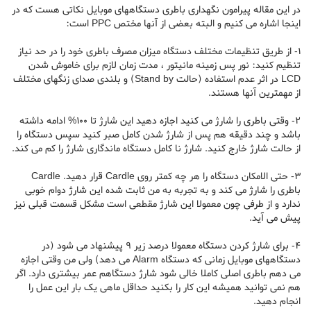
در این مقاله پیرامون نگهداری باطری دستگاههای موبایل نکاتی هست که در
اینجا اشاره می کنیم و البته بعضی از آنها مختص PPC است:
1- از طریق تنظیمات مختلف دستگاه میزان مصرف باطری خود را در حد نیاز
تنظیم کنید: نور پس زمینه مانیتور ، مدت زمان لازم برای خاموش شدن
LCD در اثر عدم استفاده (حالت Stand by) و بلندی صدای زنگهای مختلف
از مهمترین آنها هستند.
2- وقتی باطری را شارژ می کنید اجازه دهید این شارژ تا 100% ادامه داشته
باشد و چند دقیقه هم پس از شارژ شدن کامل صبر کنید سپس دستگاه را
از حالت شارژ خارج کنید. شارژ نا کامل دستگاه ماندگاری شارژ را کم می کند.
3- حتی الامکان دستگاه را هر چه کمتر روی Cardle قرار دهید. Cardle
باطری را شارژ می کند و به تجربه به من ثابت شده این شارژ دوام خوبی
ندارد و از طرفی چون معمولا این شارژ مقطعی است مشکل قسمت قبلی نیز
پیش می آید.
4- برای شارژ کردن دستگاه معمولا درصد زیر 9 پیشنهاد می شود (در
دستگاههای موبایل زمانی که دستگاه Alarm می دهد) ولی من وقتی اجازه
می دهم باطری اصلی کاملا خالی شود شارژ دستگاهم عمر بیشتری دارد. اگر
هم نمی توانید همیشه این کار را بکنید حداقل ماهی یک بار این عمل را
انجام دهید.