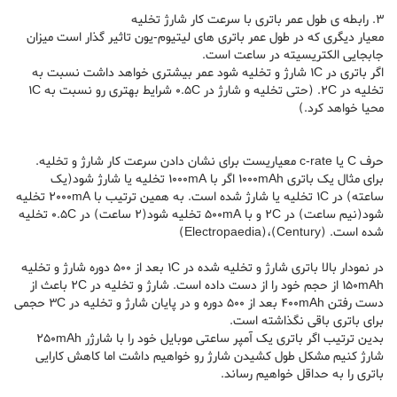
3. رابطه ی طول عمر باتری با سرعت کار شارژ تخلیه
معیار دیگری که در طول عمر باتری های لیتیوم-یون تاثیر گذار است میزان
جابجایی الکتریسیته در ساعت است.
اگر باتری در 1C شارژ و تخلیه شود عمر بیشتری خواهد داشت نسبت به
تخلیه در 2C. (حتی تخلیه و شارژ در 0.5C شرایط بهتری رو نسبت به 1C
محیا خواهد کرد.)
حرف C یا c-rate معیاریست برای نشان دادن سرعت کار شارژ و تخلیه.
برای مثال یک باتری 1000mAh اگر با 1000mA تخلیه یا شارژ شود(یک
ساعته) در 1C تخلیه یا شارژ شده است. به همین ترتیب با 2000mA تخلیه
شود(نیم ساعت) در 2C و با 500mA تخلیه شود(2 ساعت) در 0.5C تخلیه
شده است. (Century)،(Electropaedia)
در نمودار بالا باتری شارژ و تخلیه شده در 1C بعد از 500 دوره شارژ و تخلیه
150mAh از حجم خود را از دست داده است. شارژ و تخلیه در 2C باعث از
دست رفتن 400mAh بعد از 500 دوره و در پایان شارژ و تخلیه در 3C حجمی
برای باتری باقی نگذاشته است.
بدین ترتیب اگر باتری یک آمپر ساعتی موبایل خود را با شارژر 250mAh
شارژ کنیم مشکل طول کشیدن شارژ رو خواهیم داشت اما کاهش کارایی
باتری را به حداقل خواهیم رساند.