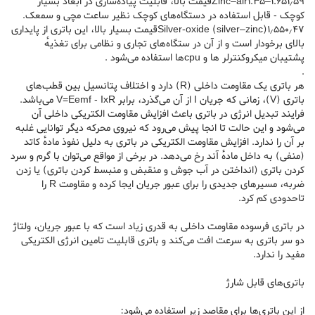
Zinc–air1.35–1.65۱٫۵۹قیمت بالا، قابلیت پیاده‌سازی در ابعاد بسیار
کوچک - قابل استفاده در دستگاه‌های کوچک نظیر ساعت مچی و سمعک.
Silver-oxide (silver–zinc)۱٫۵۵۰٫۴۷قیمت بسیار بالا، این باتری از پایداری
بالای برخودار است و از آن در ستگاه‌های تجاری و نظامی برای تغذیهٔ
پشتیبان میکروکنترلر ها و cpu‌ها استفاده می‌شود .
.
هر باتری یک مقاومت داخلی (R) دارد و اختلاف پتانسیل بین قطب‌های
باتری (V)، زمانی که جریان I از آن می‌گذرد، برابر V=Eemf - IxR می‌باشد.
فرایند تبدیل انرژی در باتری باعث افزایش مقاومت الکتریکی داخلی آن
می‌شود و این حالت تا انجا پیش می‌رود که نیروی محرکه دیگر توانایی غلبه
بر آن را ندارد. افزایش مقاومت الکتریکی در باتری به دلیل نفوذ مادهٔ کاتد
(منفی) به داخل مادهٔ آند رخ می‌دهد. در برخی از مواقع می‌توان با گرم و سرد
کردن باتری (انداختن در آب جوش و منقبض و منبسط کردن باتری) یا زدن
ضربه، مسیر‌های جدیدی را برای عبور جریان ایجا کرده و مقاومت R را
تاحدودی کم کرد.
در باتری فرسوده مقاومت داخلی به قدری زیاد است که با عبور جریان، ولتاژ
دو سر باتری به سرعت افت می‌کند و باتری قابلیت تامین انرژی الکتریکی
مفید را ندارد.
باتری‌های قابل شارژ
از این باتری‌ها برای مقاصد زیر استفاده می‌شود: