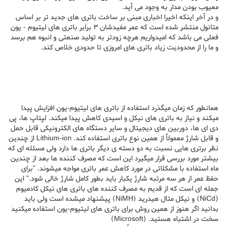
معیوب بودن مدار به وجود می آید.
و در آخر اینکه اخیرا اخباری مبنی بر ساخت باتری های جدید تر بر اساس
متانول منتشر شده است که عمر مفیدشان 3 برابر باتری های لیتیوم - یون
فعلی می باشد که امیدواریم هرچه زودتر به تولید صنعتی و انبوه هم برسد
و ما را از محدودیت زیاد باتری های امروزی تا حدودی خلاص کند.
همانطور که زمان میگذرد استفاده از باتری های لیتیوم-یون افزایش پیدا
میکند و نیاز به باتری های نیکل و اسیدی کاهش پیدا میکند. لپتاپ ها، پی
دی ای ها، دوربین های دیجیتال و سایر دستگاه های الکترونیکی قابل حمل
و قابل شارژ معمولاً از همین نوع باتری استفاده کند. Lithium-ion از چندین
نظر برتری هایی نسبت به دو دسته ی دیگر باتری ها دارد ولی مسئله ای که
بیشتر مورد بررسی قرار میگیرد این است که مصرف کننده ها بعد از چندین
ماه استفاده با مشکلاتی در مورد کاهش عمر باتری مواجه میشوند. "برای
حفظ عمر از هر سه مرتبه شارژ یکبار باید بطور کامل شارژ خالی شود." این
جمله ای است که از قدیم به مصرف کننده های باتری های نیکل کادمیوم
(NiCd) و نیکل متال هیدرید (NiMH) پیشنهاد میشده است ولی باید
بدانید اگر هنوز از همین روش برای باتری های لیتیوم-یون استفاده میکنید
سخت در اشتباه هستید. (Microsoft)