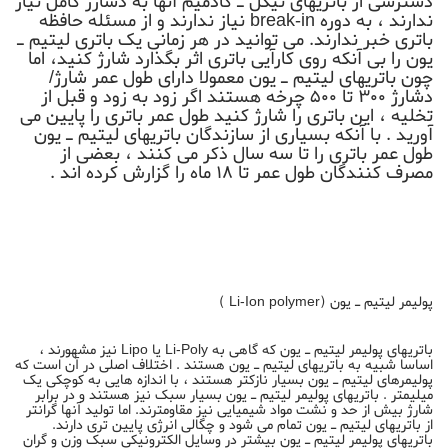
دسترسی از باتریهای نیکل ـ کادمیم آنها به دشارژ کامل نیاز
ندارند ، به دوره break-in نیاز ندارند و از مسئله حافظه
باتری خبر ندارند. می توانید در هر زمانی یک باتری لیتیم ـ
یون را بی آنکه روی کارآیی باتری اثر بگذارد شارژ کنید، اما
چون باتریهای لیتیم ـ یون معمولا دارای طول عمر شارژ/
دشارژ ۳۰۰ تا ۵۰۰ چرخه هستند اگر زود به زود و قبل از
تخلیه ، این باتری را شارژ کنید طول عمر باتری را پایین می
آورید . با آنکه بسیاری از سازندگان باتریهای لیتیم ـ یون
طول عمر باتری را تا سه سال ذکر می کنند ، بعضی از
مصرف کنندگان طول عمر تا ۱۸ ماه را گزارش کرده اند .
پولیمر لیتیم ـ یون (Li-Ion polymer )
باتریهای پولیمر لیتیم ـ یون که گاهی به Li-Poly یا Lipo نیز مشهورند ،
اساسا شبیه به باتریهای لیتیم ـ یون هستند . اختلاف اصلی در آن است که
پولیمرهای لیتیم ـ یون بسیار نازکتر هستند ، با اندازه هایی به کوچکی یک
میلیمتر . باتریهای پولیمر لیتیم ـ یون بسیار سبک نیز هستند و در برابر
شارژ بیش از حد و نشت مواد شیمیایی نیز مقاومترند. اما تولید آنها گرانتر
از باتریهای لیتیم ـ یون تمام می شود و چگالی انرژی پایین تری دارند.
باتریهای پولیمر لیتیم ـ یون بیشتر در وسایل الکترونیکی سبک وزن و گران