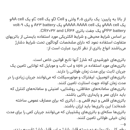
از بالا به پایین: یک باتری ۴٫۵ ولتی و D Cellو یک C cellو یک AA cellو
یک AAA cellو یک AAAA AAAA cellو یک A23 battery و یک ۹-volt
PP3 batteryو یک جفت باتری CR2032 and LR44.
بر اساس شرایط محیطی و شرایط الکتریکی مورد استفاده بایستی از باتریهای
متفاوت استفاده نمود که دارای مشخصات گوناگون تحت شرایط دشارژ
می‌باشند انواع باتری از نظر کاربرد عبارت است از:
باتری‌های خورشیدی که شارژ آنها تابع قوانین خاص است.
باتری‌های مورد استفاده در ups و لب تاب و موبایل که توانایی تامین یک
جریان ثابت برای مدت زمان طولانی را دارند.
باتری‌های اتومبیل، لیفتراک و موتورسیکلت که می‌توانند جریان زیادی را در
مدت زمان کوتاه جهت استارت تامین کنند.
باتری‌های سامانه‌های حفاظتی، روشنایی، امنیتی و سامانه‌های کنترل که
باید دارای عمر و پایداری بالایی باشند.
باتری‌های قلمی و نیم قلمی و...(باتری که برای مصارف عمومی ساخته
شده‌اند) این باتری‌ها باید ارزان باشند.
باتری‌ها سکه‌ای و باتری‌های پشتیبان که می‌توانند جریان کمی را برای مدت
زمان خیلی طولانی تامین کنند.
و...
بطور کلی باتریها به دو دسته قابل شارژ و غیر قابل شارژ تقسیم بندی