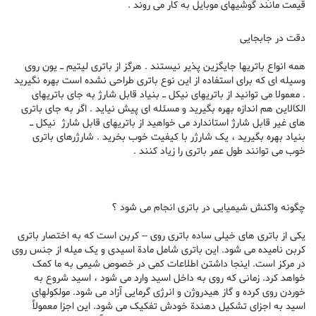
قیمت مانند گوشیهای موبایل به کار می روند .
دقت در جابجایی
همه انواع باتریها جایگزین پذیر نیستند . هرگز از باتری لیتیم ـ یون روی
وسیله ای که برای استفاده از این نوع باتری طراحی نشده است بهره نگیرید
. معمولا می توانید از باتریهای نیکل ـ بنیاد قابل شارژ به جای باتریهای
الکالاین هم اندازه بهره بگیرید و مسئله ای پیش نیاید . اگر به جای باتری
های غیر قابل شارژ استاندارد می خواهید از باتریهای قابل شارژ نیکل ـ
بنیاد بهره بگیرید ، یک شارژر با کیفیت خوب بخرید . شارژرهای باتری
خوب می توانند طول عمر باتری را زیاد کنند .
چگونه واکنش شیمیایی در باتری انجام می شود ؟
یکی از باتری های خیلی ساده باتری روی – کربن است که به اختصار باتری
کربن نامیده می شود. این باتری شامل مادة اسیدی و یک میله از جنس روی
در مرکز است. اینجا داشتن اطلاعات کمی در خصوص شیمی به ما کمک
خواهد کرد. زمانی که روی به داخل اسید وارد می شود ، اسید شروع به
خوردن روی کرده و گاز هیدروژن و انرژی گرمایی آزاد می شود. مولکولهای
اسید به اجزای تشکیل دهندة خودش تفکیک می شود. این اجزا معمولاً