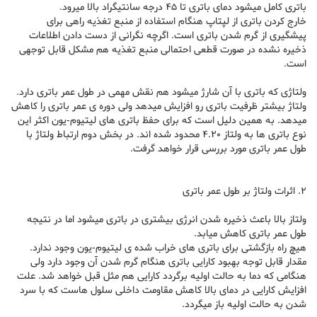
باتری کامل میشود دمای باتری تا 45 درجه سانتیگراد بالا میرود.
خارج کردن باتری از لپتاپ هنگام استفاده از منبع تغذیه راهی برای
پیشگیری از گرم شدن باتری است. اگرچه نگرانی از دست دادن اطلاعات
ذخیره نشده در صورت قطعی احتمالی منبع تغذیه هم مشکل قابل توجهی
است.
ولتاژی که باتری با آن شارژ میشود هم نقش مهمی در طول عمر باتری دارد.
ولتاژ بیشتر ظرفیت باتری رو افزایش میدهد ولی دوره ی عمر باتری را کاهش
میدهد. به همین دلیل است که برای حفظ باتری های لیتیوم-یون اکثر این
نوع باتری ها به ولتاز 4.20 محدود شده اند. در بخش دوم ارتباط ولتاژ با
طول عمر باتری مورد بررسی قرار خواهد گرفت.
2. اثرات ولتاژ بر طول عمر باتری
ولتاز بالا باعث ذخیره شدن انرژی بیشتری در باتری میشود اما در نتیجه
طول عمر باتری کاهش میابد.
هیچ راه بازگشتی برای باتری های خراب شده ی لیتیوم-یون وجود ندارد.
مقدار قابل توجه بهبود کارایی باتری هنگام گرم شدن آن وجود دارد ولی
هنگامی که دما به حالت اولیه برگردد کارایی هم مثل قبل خواهد شد. علت
افزایش کارایی در دمای بالا کاهش مقاومت داخلی سلول هاست که با سرد
شدن به حالت اولیه باز میگردد.