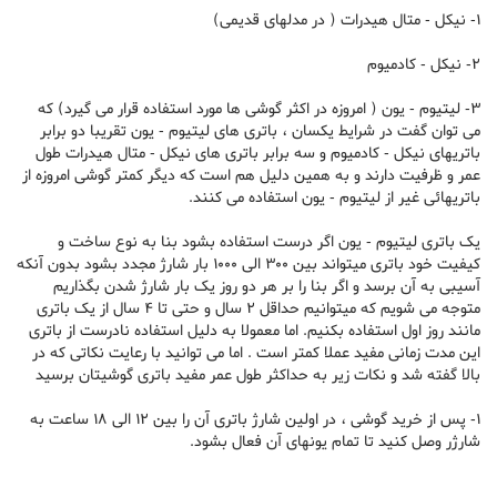
1- نیکل - متال هیدرات ( در مدلهای قدیمی)
2- نیکل - کادمیوم
3- لیتیوم - یون ( امروزه در اکثر گوشی ها مورد استفاده قرار می گیرد) که
می توان گفت در شرایط یکسان ، باتری های لیتیوم - یون تقریبا دو برابر
باتریهای نیکل - کادمیوم و سه برابر باتری های نیکل - متال هیدرات طول
عمر و ظرفیت دارند و به همین دلیل هم است که دیگر کمتر گوشی امروزه از
باتریهائی غیر از لیتیوم - یون استفاده می کنند.
یک باتری لیتیوم - یون اگر درست استفاده بشود بنا به نوع ساخت و
کیفیت خود باتری میتواند بین 300 الی 1000 بار شارژ مجدد بشود بدون آنکه
آسیبی به آن برسد و اگر بنا را بر هر دو روز یک بار شارژ شدن بگذاریم
متوجه می شویم که میتوانیم حداقل 2 سال و حتی تا 4 سال از یک باتری
مانند روز اول استفاده بکنیم. اما معمولا به دلیل استفاده نادرست از باتری
این مدت زمانی مفید عملا کمتر است . اما می توانید با رعایت نکاتی که در
بالا گفته شد و نکات زیر به حداکثر طول عمر مفید باتری گوشیتان برسید
1- پس از خرید گوشی ، در اولین شارژ باتری آن را بین 12 الی 18 ساعت به
شارژر وصل کنید تا تمام یونهای آن فعال بشود.