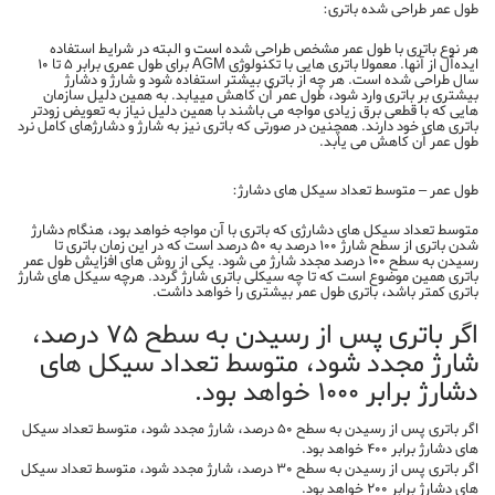
طول عمر طراحی شده باتری:
هر نوع باتری با طول عمر مشخص طراحی شده است و البته در شرایط استفاده
ایده‌آل از آنها. معمولا باتری هایی با تکنولوژی AGM برای طول عمری برابر 5 تا 10
سال طراحی شده است. هر چه از باتری بیشتر استفاده شود و شارژ و دشارژ
بیشتری بر باتری وارد شود، طول عمر آن کاهش مییابد. به همین دلیل سازمان
هایی که با قطعی برق زیادی مواجه می باشند با همین دلیل نیاز به تعویض زودتر
باتری های خود دارند. همچنین در صورتی که باتری نیز به شارژ و دشارژهای کامل نرد
طول عمر آن کاهش می یابد.
طول عمر – متوسط تعداد سیکل های دشارژ:
متوسط تعداد سیکل های دشارژی که باتری با آن مواجه خواهد بود، هنگام دشارژ
شدن باتری از سطح شارژ 100 درصد به 50 درصد است که در این زمان باتری تا
رسیدن به سطح 100 درصد مجدد شارژ می شود. یکی از روش های افزایش طول عمر
باتری همین موضوع است که تا چه سیکلی باتری شارژ گردد. هرچه سیکل های شارژ
باتری کمتر باشد، باتری طول عمر بیشتری را خواهد داشت.
اگر باتری پس از رسیدن به سطح 75 درصد،
شارژ مجدد شود، متوسط تعداد سیکل های
دشارژ برابر 1000 خواهد بود.
اگر باتری پس از رسیدن به سطح 50 درصد، شارژ مجدد شود، متوسط تعداد سیکل
های دشارژ برابر 400 خواهد بود.
اگر باتری پس از رسیدن به سطح 30 درصد، شارژ مجدد شود، متوسط تعداد سیکل
های دشارژ برابر 200 خواهد بود.