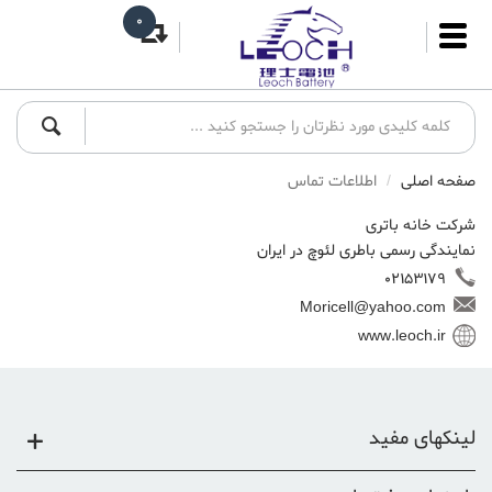
0
صفحه اصلی
اطلاعات تماس
شرکت خانه باتری
نمایندگی رسمی باطری لئوچ در ایران
02153179
Moricell@yahoo.com
www.leoch.ir
لینکهای مفید